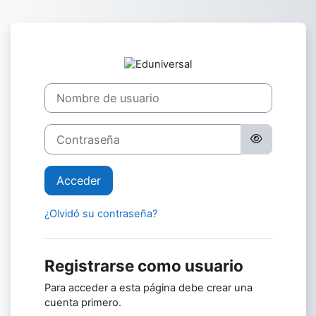
Saltar al contenido principal
Entrar a Eduniv
Saltar a creación de una nueva cuenta
Nombre de usuario
Contraseña
Acceder
¿Olvidó su contraseña?
Registrarse como usuario
Para acceder a esta página debe crear una
cuenta primero.